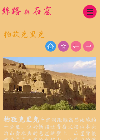
​絲路
石窟
與
柏孜克里克
柏孜克里克
千佛洞距離高昌故城約
十公里，位於新疆吐魯番火焰山木头
沟山青水秀的悬崖绝壁上，山崖背後