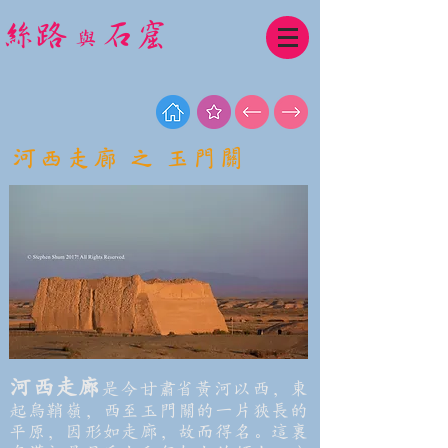
​絲路
石窟
與
河西走廊 之 玉門關
河西走廊
是今甘肅省黃河以西，東
起烏鞘嶺，西至玉門關的一片狹長的
平原，因形如走廊，故而得名。這裏