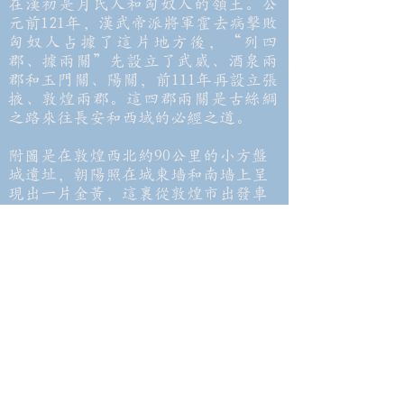
在漢初是月氏人和匈奴人的領土。公
元前121年，漢武帝派將軍霍去病擊敗
匈奴人占據了這片地方後，“列四
郡、據兩關”先設立了武威、酒泉兩
郡和玉門關、陽關，前111年再設立張
掖、敦煌兩郡。這四郡兩關是古絲綢
之路來往長安和西域的必經之道。
附圖是在敦煌西北約90公里的小方盤
城遺址，朝陽照在城東墻和南墻上呈
現出一片金黃，這裏從敦煌市出發車
要走大約1小時的路程才到。小方盤城
墻全是用黃土堆夯築成，面積約600多
平方米，城牆殘高9.7米，西、北兩面
有城門。
二十世紀考古學家曾經在城附近發掘
出大量漢代記載事情的竹簡。對比史
書和這些竹簡的内容後，這個小方盤
城被認爲是漢代玉門關駐軍首長“玉
門關都尉”的駐地，而玉門關本身，
當年應該在小方盤城西面不遠的地